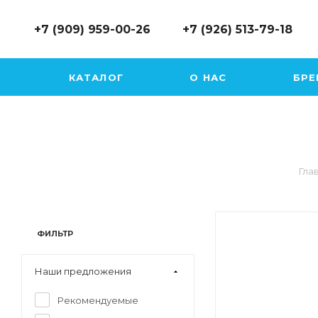
Купальники раздельные
+7 (909) 959-00-26
+7 (926) 513-79-18
Купальники слитные
КАТАЛОГ
О НАС
БР
Купальники для бассейна
Купальники-платья
Гла
Купальники больших размеров
ФИЛЬТР
Купальники детские
Наши предложения
Пляжная одежда
Рекомендуемые