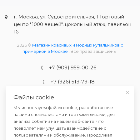
г. Москва, ул. Судостроительная, 1 Торговый
центр "1000 вещей", цокольный этаж, павильон
16
2026 ©
Магазин красивых и модных купальников с
примеркой в Москве
. Все права защищены.
+7 (909) 959-00-26
+7 (926) 513-79-18
Файлы cookie
info@kupalnikshop.ru
Мы используем файлы cookie, разработанные
Ежедневно с 10:00 до 20:00
нашими специалистами и третьими лицами, для
анализа событий на нашем веб-сайте, что
Выходные и праздничные дни:
позволяет нам улучшать взаимодействие с
с 10:00 до 18:00
пользователями и обслуживание. Продолжая