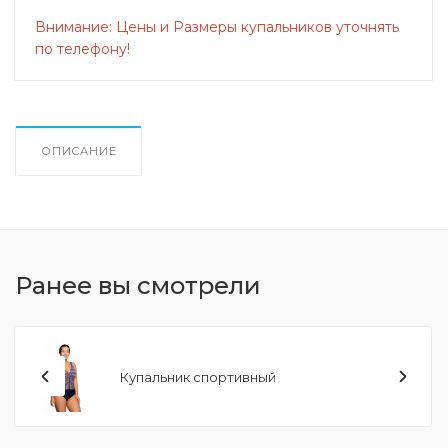
Внимание: Цены и Размеры купальников уточнять
Купальники детские
по телефону!
Пляжная одежда
ОПИСАНИЕ
Плавки мужские
Шапочки для плавания
Ранее вы смотрели
Очки для плавания
Купальник спортивный