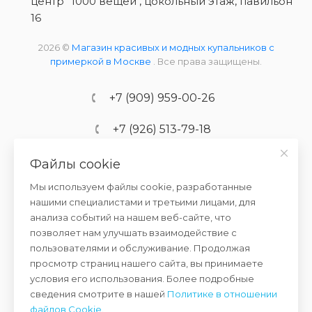
центр "1000 вещей", цокольный этаж, павильон
16
2026 ©
Магазин красивых и модных купальников с
примеркой в Москве
. Все права защищены.
+7 (909) 959-00-26
+7 (926) 513-79-18
Файлы cookie
info@kupalnikshop.ru
Мы используем файлы cookie, разработанные
Ежедневно с 10:00 до 20:00
нашими специалистами и третьими лицами, для
анализа событий на нашем веб-сайте, что
Выходные и праздничные дни:
позволяет нам улучшать взаимодействие с
с 10:00 до 18:00
пользователями и обслуживание. Продолжая
просмотр страниц нашего сайта, вы принимаете
условия его использования. Более подробные
ПОЛИТИКА КОНФИДЕНЦИАЛЬНОСТИ
сведения смотрите в нашей
Политике в отношении
файлов Cookie
.
СОГЛАШЕНИЕ НА ОБРАБОТКУ ДАННЫХ