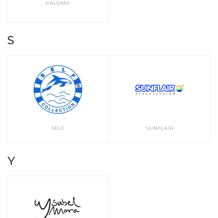
PALOMA
S
SELF
SUNFLAIR
Y