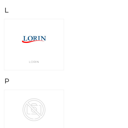
L
LORIN
P